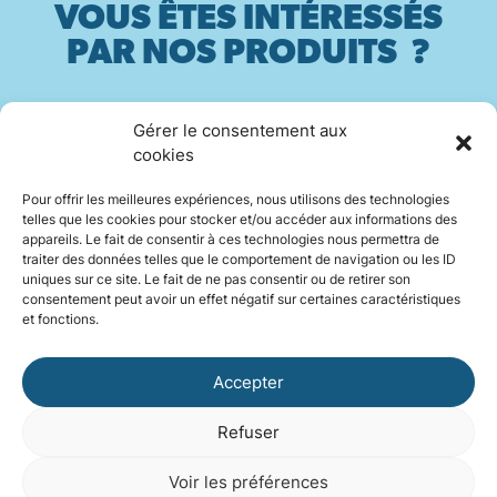
VOUS ÊTES INTÉRESSÉS
PAR NOS PRODUITS ?
Gérer le consentement aux
Contactez-nous
cookies
Pour offrir les meilleures expériences, nous utilisons des technologies
telles que les cookies pour stocker et/ou accéder aux informations des
appareils. Le fait de consentir à ces technologies nous permettra de
traiter des données telles que le comportement de navigation ou les ID
INSTAGRAM
uniques sur ce site. Le fait de ne pas consentir ou de retirer son
consentement peut avoir un effet négatif sur certaines caractéristiques
et fonctions.
LINKEDIN
Accepter
Refuser
©2026 Areka — Tous droits réservés
Mentions légales
Politique de cookies (UE)
Voir les préférences