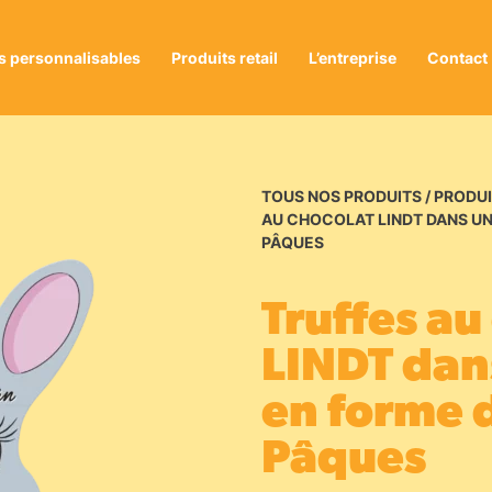
s personnalisables
Produits retail
L’entreprise
Contact
TOUS NOS PRODUITS
/
PRODUI
AU CHOCOLAT LINDT DANS UN
PÂQUES
Truffes au
LINDT dan
en forme d
Pâques