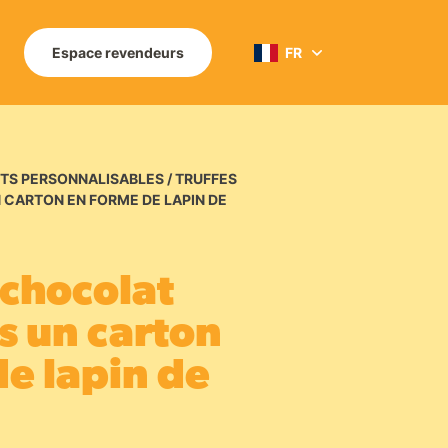
FR
Espace revendeurs
EN
TS PERSONNALISABLES
/
TRUFFES
 CARTON EN FORME DE LAPIN DE
 chocolat
s un carton
e lapin de