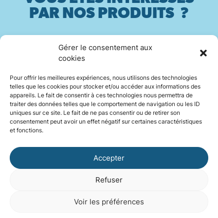
PAR NOS PRODUITS ?
Gérer le consentement aux
Contactez-nous
cookies
Pour offrir les meilleures expériences, nous utilisons des technologies
telles que les cookies pour stocker et/ou accéder aux informations des
appareils. Le fait de consentir à ces technologies nous permettra de
traiter des données telles que le comportement de navigation ou les ID
INSTAGRAM
uniques sur ce site. Le fait de ne pas consentir ou de retirer son
consentement peut avoir un effet négatif sur certaines caractéristiques
et fonctions.
LINKEDIN
Accepter
Refuser
©2026 Areka — Tous droits réservés
Mentions légales
Politique de cookies (UE)
Voir les préférences
Réalisé par la web agency Konfiture